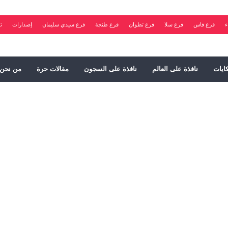
ء
فرع فاس
فرع سلا
فرع تطوان
فرع طنجة
فرع سيدي سليمان
إصدارات
ت
ايات
نافذة على العالم
نافذة على السجون
مقالات حرة
من نحن