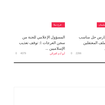
ليمان
فرع سلا
اق 25 مارس حل مناسب
المسؤول الإعلامي للجنة من
ف المعتقلين
سجن العرجات 1: توقف تعذيب
الإسلاميين ...
0
4079
0
2266
أبو آدم الغزالي