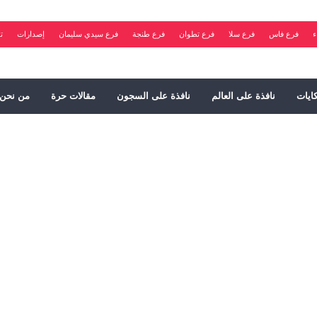
ء
فرع فاس
فرع سلا
فرع تطوان
فرع طنجة
فرع سيدي سليمان
إصدارات
ت
ايات
نافذة على العالم
نافذة على السجون
مقالات حرة
من نحن