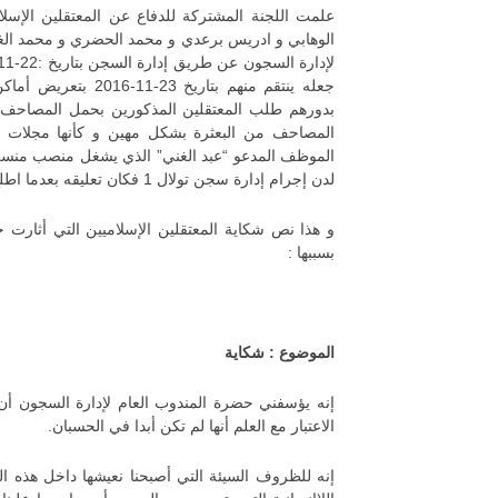
علمت اللجنة المشتركة للدفاع عن المعتقلين الإسلام
جعله ينتقم منهم بت
بدورهم طلب المعتقلين المذكورين بحمل المصاحف إك
المصاحف من البعثرة بشكل مهين و كأنها مجلات 
لدن إجرام إدارة سجن تولال 1 فكان تعليقه بعدما اطلع على الوضع “هؤلاء لا يخافون لا الله و لا أي شيء”.
بسببها :
الموضوع
:
شكاية
إنه يؤسفني حضرة المندوب العام لإدارة السجون أن أ
الاعتبار مع العلم أنها لم تكن أبدا في الحسبان.
إنه للظروف السيئة التي أصبحنا نعيشها داخل هذه 