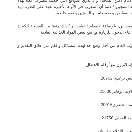
 أمام أعين السجناء و لا ندري الدوافع التي جعلته يتصرف معنا بهذه
مة السجين ! علما أن المغرب في الآونة الأخيرة تعهد على الضرب بيد
 المواطن بصفة عامة و السجين بصفة خاصة.
وظفين، بالإضافة لانعدام التطبيب و كذلك منعنا من الفسحة الكبيرة
اء الدخول للزيارة مع منع بعض المواد الغذائية العادية.
ب العام من أجل وضع حد لهذه المشاكل و لكم مني فائق التقدير و
إسلاميون مع أرقام الاعتقال
س برعدي 20762
إله الوهابي21600
 الحضري20016
 الغفلي 21756
جب الإعلام و السلام