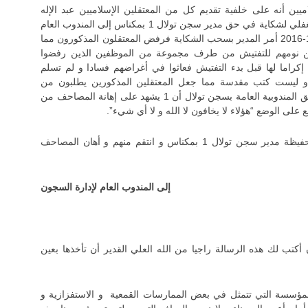
يين أنه على خلفية تقديم كل من المعتقلين الإسلاميين عبد الإله
الوهابي و ادريس برعدي و محمد الحضري و محمد الغفلي لشكاية في حق مدير سجن تولال 1 بمكناس إلى المندوب العام
لإدارة السجون عن طريق إدارة السجن بتاريخ :22-11-2016 أمر المدير بسحب الشكاية فرفض المعتقلون المذكورون مما
اريخ 23-11-2016 بتعريض أماكن نومهم للتفتيش من طرف مجموعة من الموظفين الذين رفضوا
راما لها قبل بدء التفتيش فعاثوا في أغراضهم فسادا و لم تسلم
و ليست كتب مقدسة مما جعل المعتقلين المذكورين يطلبون من
الموظف المدعو “عبد الغني” الذي يشغل منصب منسق المندوبية العامة بسجن تولال أن 1 يشهد على إهانة المصاحف من
و هذا نص شكاية المعتقلين الإسلاميين التي أثارت حفيظة مدير سجن تولال 1 بمكناس و انتقم منهم و أهان المصاحف
إلى المندوب العام لإدارة السجون
كتب لك هذه الرسالة راجيا من الله العلي القدير أن تأخذها بعين
المؤسسة التي تتمثل في بعض الممارسات القمعية و الاستفزازية و