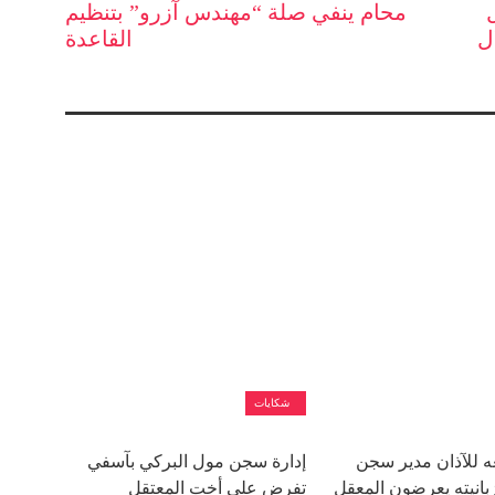
محام ينفي صلة “مهندس آزرو” بتنظيم
ل
القاعدة
شكايات
 للآذان مدير سجن
إدارة سجن مول البركي بآسفي
ت1 و زبانيته يعرضون المعقل
تفرض على أخت المعتقل