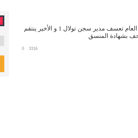
ت
معتقلون إسلاميون يشتكون للمندوب العام تعسف مدير سجن تولال 1 و الأخير ينتقم
صاحف بشهادة المنسق
تصن
0
3316