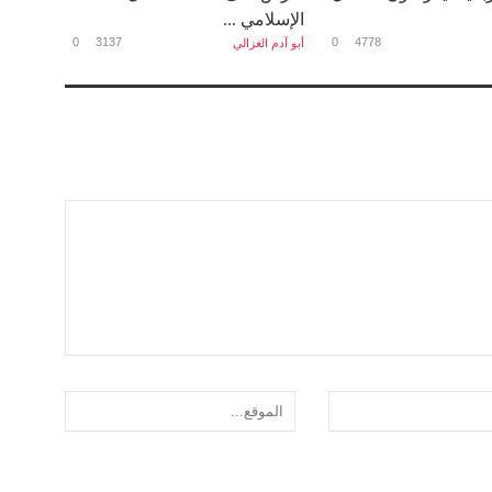
الإسلامي ...
0
3137
0
4778
أبو آدم الغزالي