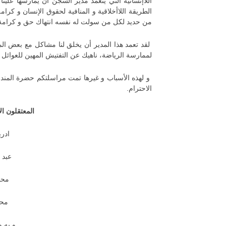
اللاإنسانية التي يتعمد مدير السجن أن يمارسها علينا
الطريقة اللاأخلاقية و المنافية لحقوق الإنسان و كرا
من حديد لكل من سولت له نفسه انتهاك حق و كرامة
لقد تعمد هذا المدير أن يخلق لنا مشاكل مع بعض الم
لممارسة الرياضة، ناهيك عن التفتيش المهين للعوائل أثن
و لهذه الأسباب و غيرها تمت مراسلتكم حضرة المندو
الاحترام.
المعتقلون ال
ادري
عبد ال
محمد
محمد
و به و