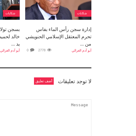
شكايات
شكايات
إدارة سجن رأس الماء بفاس
تحرم المعتقل الإسلامي الحنويشي
خالد لحميد
من ...
يد ...
0
2778
أبو آدم الغزالي
أبو آدم الغزالي
لا توجد تعليقات
أضف تعليق