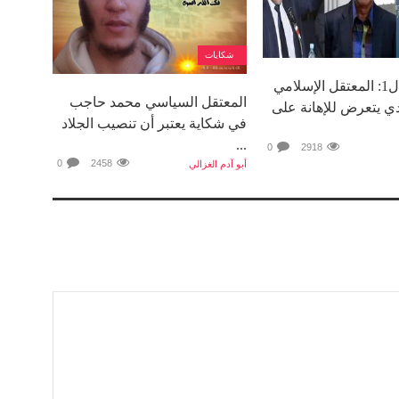
شكايات
بسجن تولال1: المعتقل الإسلامي
المعتقل السياسي محمد حاجب
ي يتعرض للإهانة على
في شكاية يعتبر أن تنصيب الجلاد
...
0
2918
0
2458
أبو آدم الغزالي