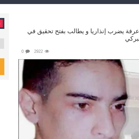
ت
عرفة يضرب إنذاريا و يطالب بفتح تحقيق في
بركي
تصن
0
2922