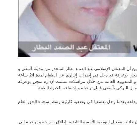
يين أن المعتقل الإسلامي عبد الصمد بطار المنحدر من مدينة آسفي و
المرحل تعسفيا من سجن مول البركي بآسفي إلى سجن بوعرفة قد دخل في إضراب إنذاري عن الطعام لمدة 24 ساعة
ت و المندوبية العامة من خلال مراسلات سلمت لإدارة سجن بوعرفة
ل البركي بآسفي قبيل ترحيله و إخضاعه للخبرة الطبية.
إيداعه بعدما رحل تعسفيا في وضعية كارثية وسط سجناء الحق العام
عائلته بتفعيل التوصية الأممية القاضية بإطلاق سراحه و ترحيله إلى