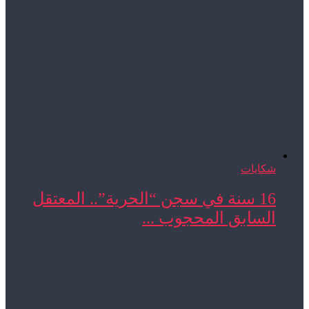
شكايات
16 سنة في سجن “الحرية”.. المعتقل
السابق المحجوب ...