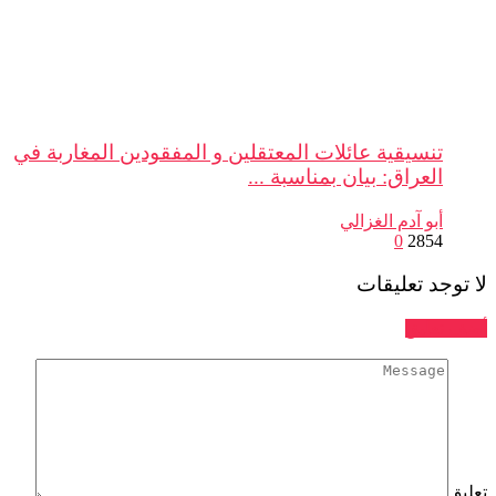
تنسيقية عائلات المعتقلين و المفقودين المغاربة في
العراق: بيان بمناسبة ...
أبو آدم الغزالي
0
2854
جد تعليقات
تعليق