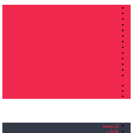
أنشطة وطنية
ندوات
صرخات و نداءات
فرع الدار البيضاء
فرع فاس
فرع سلا
فرع تطوان
فرع طنجة
فرع سيدي سليمان
إصدارات
تصريحات
إبداعات
شهادات
الرئيسية
بلاغات