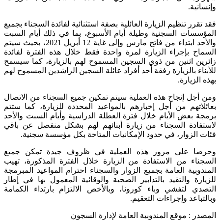
ية.
قرر تنظيم الزيارة العائلية بصفة استثنائية لفائدة السجناء بجميع
سات السجنية وطيلة أيام الأسبوع، بما في ذلك أيام السبت
والأحد ابتداء من فاتح مارس وإلى غاية 12 أبريل 2021، بحيث سيتم
ح بإجراء الزيارة لمرة واحدة فقط خلال هذه الفترة لفائدة
ن اثنين من ذوي السجين المسموح لهم بالزيارة، كما سيسمح
اء بالزيارة رفقة أحد أفراد عائلة السجين الراشدين المسموح لهم
لزيارة.
جل إنجاح هذه العملية سيتم تمكين جميع السجناء من الاتصال
اتهم من أجل إخبارهم بالمواعيد المحددة للزيارة، كما ستتم
 بعض الأيام خلال فترة العطلة الدراسية وأيام السبت والأحد
ادة السجناء من زيارة أبنائهم لهم بشكل منفصل عن باقي
الزوار، في حدود الإمكانيات المتاحة بكل مؤسسة سجنية.
ا على مرور هذه العملية في ظروف جيدة تمكن جميع
اء من الاستفادة من الزيارة خلال الفترة المذكورة، تهيب
وبية العامة بجميع الزوار والسجناء احترام المواعيد المبرمجة
رة والتقيد بالتدابير الصحية والوقائية المعمول بها في إطار
ي لتفشي وباء كورونا، وبالأخص الالتزام بارتداء الكمامة
باعد وإجراءات التعقيم.
ر : موقع المندوبية العامة لإدارة السجون