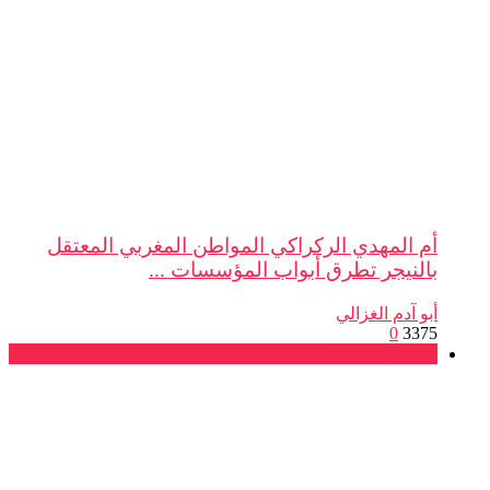
أم المهدي الركراكي المواطن المغربي المعتقل
بالنيجر تطرق أبواب المؤسسات ...
أبو آدم الغزالي
0
3375
نافذة على العالم