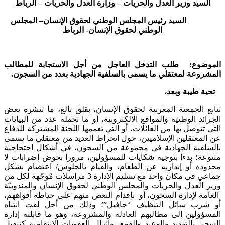
السيد وزير العدل والحريات – وزارة العدل والحريات – الرباط
السيد رئيس المجلس الوطني لحقوق الإنسان
– المجلس
الوطني لحقوق الإنسان- الرباط
الموضوع
:
طلب التدخل
العاجل
من أجل الاستجابة للمطالب
المشروعة لمعتقلي ما يسمى بالسلفية الجهادية بعدد من السجون.
تحية طيبة وبعد،
تتابع الجمعية المغربية لحقوق الإنسان، بقلق بالغ، ما تنشره بعض
الجرائد الوطنية والمواقع الالكترونية، أو ما تحمله عدد من البيانات
التي تتوصل بها من العائلات، أو التي تعممها اللجنة المشتركة للدفاع
عن المعتقلين الإسلاميين، حول انخراط العديد من معتقلي ما يسمى
بالسلفية الجهادية في مجموعة من السجون، في أشكال احتجاجية
متنوعة؛ بدءا بتوجيه شكايات للمسؤولين، مرورا بخوض إضرابات لا
محدودة أو إنذاريه عن الطعام، والقيام بالجلوس/ اعتصام بشكل
جماعي في مكان واحد مع تسليم الإدارة 3 مراسلات مُوجّهة لكل من
وزير العدل والحريات والمجلس الوطني لحقوق الإنسان والمندوبيّة
العامة لإدارة السجون، أو بإقدام البعض منهم على خياطة أفواههم،
أو شرب سائل التنظيف “جافيل”‎؛ وذلك من أجل لفت انتباه
المسؤولين إلى مطالبهم العادلة والمشروعة، وهو ما قابلته إدارة
السجن بالتهديد والوعيد والقمع، وإنزال العقوبات الانتقامية كتنقيل