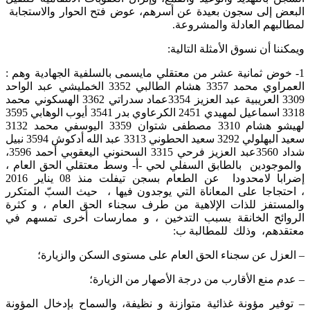
البعض إلى سجون بعيدة عن أسرهم، عوض فتح الحوار والاستجابة
لمطالبهم العادلة والمشروعة.
ويمكننا أن نسوق الأمثلة التالية:
1- خوض ثمانية عشر من معتقلي مايسمى بالسلفية الجهادية وهم :
العمراوي محمد 3357 هشام الطالبي 3352 الخمليشي عبد الواحد
3309 العريبية عبد العزيز 3354عماد سدراتي 3362 الهسكوني محمد
3318 اسماعيل لمهيدي 2451 الكرعاوي بدر 3541 أيوب الوهابي 3595
لهيشو هشام 3310 مصطفى شتوان 3359 اليوسفي محمد 3132
سعيد البهلولي 3292 سعيد الحطوني 3313 عبد الله أدكوش 3594 نبيل
شداد 3560عبد العزيز فرحي 3315 السحنوني اليعقوبي أحمد 3596،
والموجودين بالطابق السفلي لحي -أ- وسط معتقلي الحق العام ،
إضرابا لامحدودا عن الطعام بسجن تيفلت منذ 08 يناير 2016
، احتجاجا على المعاناة التي يوجدون فيها ، حيث السبّ المتكرر
والمستفز للذات الإلاهية من طرف سجناء الحق العام ، و كثرة
الروائح الخانقة بسبب التدخين ، و ممارسات أخرى تمسهم في
معتقدهم، وذلك للمطالبة ب:
– العزل عن سجناء الحق العام على مستوى السكن والزيارة؛
– عدم منع الأقارب من درجة الأصهار من الزيارة؛
– توفير مؤونة غذائية متوازنة و نظيفة، والسماح بإدخال المؤونة