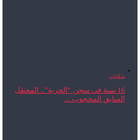
شكايات
16 سنة في سجن “الحرية”.. المعتقل
السابق المحجوب ...