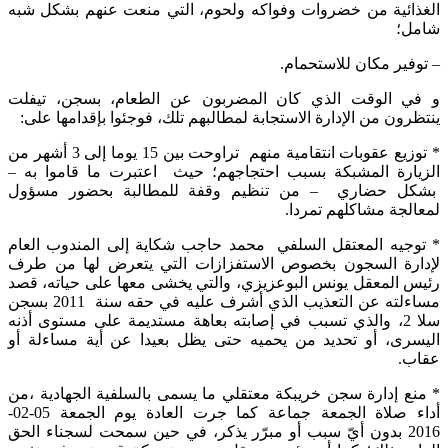
الغذائية من خضروات وفواكه ولحوم، التي منعت عنهم بشكل شبه
شامل؛
– توفير مكان للاستحمام.
و في الوقت الذي كان المضربون عن الطعام، بسجن، تيفلت
ينتظرون من الإدارة الاستجابة لمطالبهم تلك، فوجئوا بإقدامها على:
* توزيع عقوبات انتقامية منهم تراوحت بين 15 يوما إلى 3 أشهر من
الزيارة المشبكة بسبب احتجاجهم؛ حيث اعتبرت ما قاموا به –
بشكل حضاري – من تنظيم وقفة للمطالبة بحضور مسؤول
لمعالجة مشاكلهم تمردا.
* توجيه المعتقل السلفي محمد حاجب شكاية إلى المندوب العام
لإدارة السجون بخصوص الاستفزازات التي يتعرض لها من طرف
رئيس المعقل يونس البوعزيزي، والتي يخشى معها على حياته، قصد
مساءلته عن التعذيب الذي أشرف عليه في حقه سنة 2011 بسجن
سلا 2، والذي تسبب في إصابته بعاهة مستديمة على مستوى أذنه
اليسرى، أو تحديد من يحميه حتى يظل بعيدا عن أية مساءلة أو
عقاب.
* منع إدارة سجن خريبكة معتقلي ما يسمى بالسلفية الجهادية ،من
أداء صلاة الجمعة جماعة كما جرت العادة يوم الجمعة 05-02-
2016 بدون أيّ سبب أو مبرّر يذكر، في حين سمحت لسجناء الحق