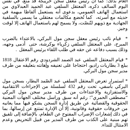
العام بذلك؛ كما أن رئيس معقل سجن خريبكة قد منع، في نفس
اليوم السالف ذكره، المعتقل السلفي عبد الحميد العبدلاوي من
استعمال الهاتف العمومي، بدعوى أنه يستعمل ألفاظا مبهمة في
حديثه مع أسرته، كما تُخضع مكالمات معتقلي ما يسمى بالسلفية
الجهادية مع ذويهم لتّنصّت، ولا يسمح لهم باستعمال الهاتف إلا لوقت
وجيز.
* قيام نائب رئيس معقل سجن مول البركي، بالاعتداء بالضرب
المبرح، على المعتقل السلفي زكرياء بوكرشة، حتى أدمى وجهه،
وذلك بسبب دفاعه عن حقه في طلب اللقاء برئيس المعقل .
* قيام المعتقل السلفي عبد الصمد الشردودي رقم الاعتقال 1818
ببلع 3 بطاريات راديو، احتجاجا على تعنيفه وإهانته بتعليقه من طرف
مدير سجن مول البركي.
* استمرار تعرض المعتقل السلفي عبد الصّمد البطار، بسجن مول
البركي بآسفي، تحت رقم 432 لسلسلة من الإجراءات الانتقامية
والاستفزازية والاعتداءات من طرف مدير سجن مول البركي
“مصطفى الحمري”؛ رغم أنه سبق وراسل مختلف الجهات المعنية
الحقوقية والقضائية عن طريق إدارة السجن يشكو فيها مما يعانيه
من خروقات حقوقية وقانونية، إلا أن الإدارة تمتنع عن إرسالها، بما
في ذلك إشعارات الإضراب المفتوح عن الطعام، بالإضافة إلى تلفيق
تهم مبنية على الكذب من طرف المدير من قبيل التحريض وعدم
الامتثال للنداء.