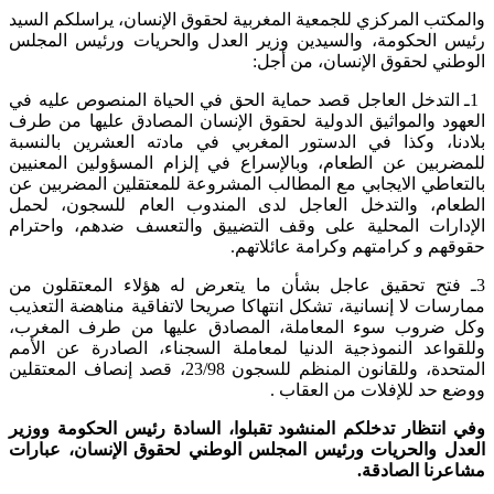
والمكتب المركزي للجمعية المغربية لحقوق الإنسان، يراسلكم السيد
رئيس الحكومة، والسيدين وزير العدل والحريات ورئيس المجلس
الوطني لحقوق الإنسان، من أجل:
1ـ التدخل العاجل قصد حماية الحق في الحياة المنصوص عليه في
العهود والمواثيق الدولية لحقوق الإنسان المصادق عليها من طرف
بلادنا، وكذا في الدستور المغربي في مادته العشرين بالنسبة
للمضربين عن الطعام، وبالإسراع في إلزام المسؤولين المعنيين
بالتعاطي الايجابي مع المطالب المشروعة للمعتقلين المضربين عن
الطعام، والتدخل العاجل لدى المندوب العام للسجون، لحمل
الإدارات المحلية على وقف التضييق والتعسف ضدهم، واحترام
حقوقهم و كرامتهم وكرامة عائلاتهم.
3ـ فتح تحقيق عاجل بشأن ما يتعرض له هؤلاء المعتقلون من
ممارسات لا إنسانية، تشكل انتهاكا صريحا لاتفاقية مناهضة التعذيب
وكل ضروب سوء المعاملة، المصادق عليها من طرف المغرب،
وللقواعد النموذجية الدنيا لمعاملة السجناء، الصادرة عن الأمم
المتحدة، وللقانون المنظم للسجون 23/98، قصد إنصاف المعتقلين
ووضع حد للإفلات من العقاب .
وفي انتظار تدخلكم المنشود تقبلوا، السادة رئيس الحكومة ووزير
العدل والحريات ورئيس المجلس الوطني لحقوق الإنسان، عبارات
مشاعرنا الصادقة.