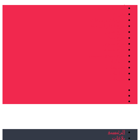
أنشطة وطنية
ندوات
صرخات و نداءات
فرع الدار البيضاء
فرع فاس
فرع سلا
فرع تطوان
فرع طنجة
فرع سيدي سليمان
إصدارات
تصريحات
إبداعات
شهادات
الرئيسية
بلاغات