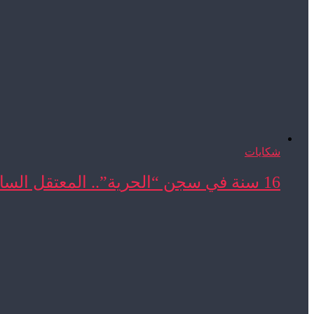
شكايات
16 سنة في سجن “الحرية”.. المعتقل السابق المحجوب ...