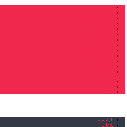
أنشطة وطنية
ندوات
صرخات و نداءات
فرع الدار البيضاء
فرع فاس
فرع سلا
فرع تطوان
فرع طنجة
فرع سيدي سليمان
إصدارات
تصريحات
إبداعات
شهادات
الرئيسية
بلاغات