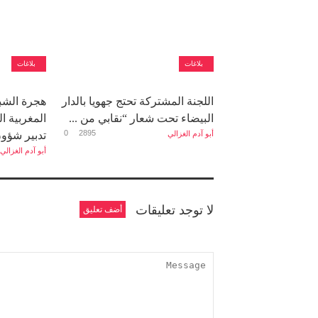
بلاغات
بلاغات
اللجنة المشتركة تحتج جهويا بالدار
هجرة الشب
البيضاء تحت شعار “نقابي من ...
المغربية 
0
2895
أبو آدم الغزالي
تدبير شؤون
أبو آدم الغزالي
لا توجد تعليقات
أضف تعليق