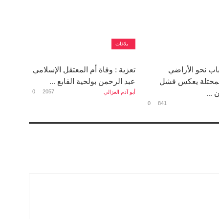
بلاغات
اب نحو الأراضي
تعزية : وفاة أم المعتقل الإسلامي
المحتلة يعكس فشل
عبد الرحمن بولحية القابع ...
0
2057
 ...
أبو آدم الغزالي
0
841