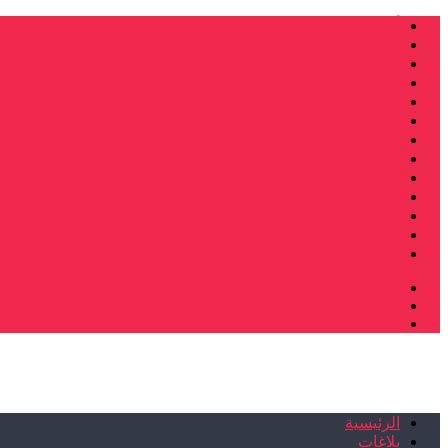
أنشطة وطنية
ندوات
صرخات و نداءات
فرع الدار البيضاء
فرع فاس
فرع سلا
فرع تطوان
فرع طنجة
فرع سيدي سليمان
إصدارات
تصريحات
إبداعات
شهادات
الرئيسية
بلاغات