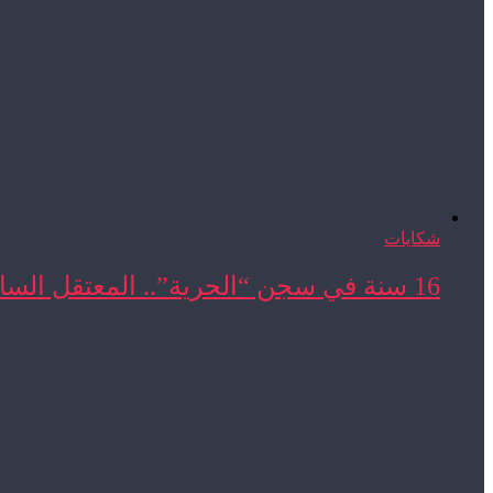
شكايات
16 سنة في سجن “الحرية”.. المعتقل السابق المحجوب ...