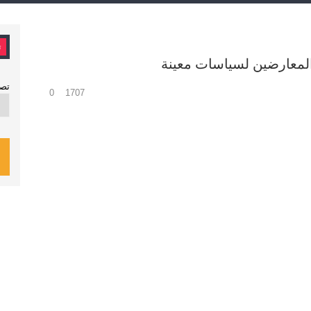
ت
المعارضين لسياسات معينة
شكايات
16 سنة في سجن “الحرية”.. المعتقل السابق المحجوب ...
تصن
0
1707
بيانات
سعيد منصور.. مسيرة دعوة وثبات في مواجهة الاستهداف ...