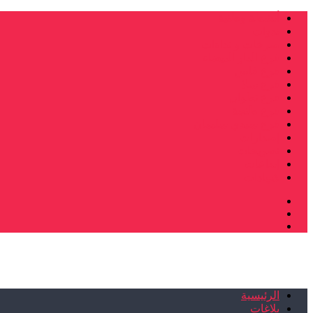
أنشطة وطنية
ندوات
صرخات و نداءات
فرع الدار البيضاء
فرع فاس
فرع سلا
فرع تطوان
فرع طنجة
فرع سيدي سليمان
إصدارات
تصريحات
إبداعات
شهادات
الرئيسية
بلاغات