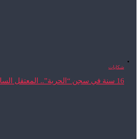
شكايات
16 سنة في سجن “الحرية”.. المعتقل السابق المحجوب ...