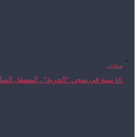
شكايات
16 سنة في سجن “الحرية”.. المعتقل السابق المحجوب ...