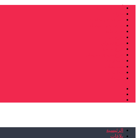
أنشطة وطنية
ندوات
صرخات و نداءات
فرع الدار البيضاء
فرع فاس
فرع سلا
فرع تطوان
فرع طنجة
فرع سيدي سليمان
إصدارات
تصريحات
إبداعات
شهادات
الرئيسية
بلاغات