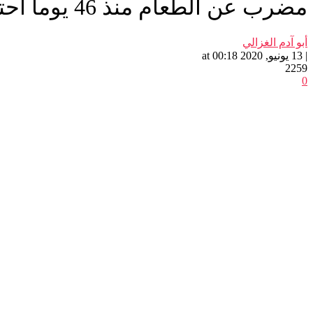
مضرب عن الطعام منذ 46 يوما احتجاجا على ترحيله ظلما
أبو آدم الغزالي
| 13 يونيو, 2020 at 00:18
2259
0