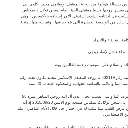
ميين برسالة مُوجّهة من زوجة المعتقل الإسلامي محمد نكاوي إلى
كافة الأحرار والشرفاء تحدثهم عن الوضعية السيئة التي يعيشها زوجها وسط معتقلي الحق العام بسجن تولال 2 بمكناس
تسبّبت في اختناقه الشديد استدعى الأمر إسعافه بالأكسجين ، وهي
قاذه من الوضعية الخطيرة التي يتواجد فيها ، وتقريبه منها بطنجة
افة الشرفاء والأحرار
 نداء عاجل لإنقاذ زوجي
بلاغات
المعتقل الإسلامي سفيان إلهام.. ضحية جديدة تنضم إلى ...
اة والسلام على المبعوث رحمة للعالمين وبعد
أنا الموقعة أسفله لعوان عائشة الحاملة للبطاقة الوطنية رقم U 802119 زوجة المعتقل الإسلامي محمد نكاوي تحت رقم
يؤسفني أشد الأسف أن أخط لكم هذه الكلمات التي تنزف ألما وأسى بسبب الحال الذي آل إليه زوجي المناهز عمره 58
سنة والمُرحل من السجن المحلي بطنجة حيث أسكن إلى سجن تولال 2 بمكناس صبيحة يوم الاثنين 2015/09/28 إذ أنه
 مرض القلب مما سبّب له في اختناق حاد خلال الأيام الماضي . فلم
ين الاصطناعي .
ّ من يعنيه الأمر فيتدخل بشكل عاجل من أجل إنقاذ زوجي من