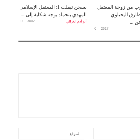
دوب من زوجة المعتقل
بسجن تيفلت 1: المعتقل الإسلامي
طارق اليحياوي
المهدي بنحماد يوجه شكاية إلى ...
0
3002
 ...
أبو آدم الغزالي
0
2517