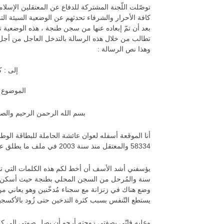
توصّلت اللّجنة المشتركة للدفاع عن المعتقلين الإسلا
بعد أن تمّ إبعاده عنها من سجن طنجة ، هذه الوضعية 
تطالب من خلال هذه الرسالة بالتدخل العاجل من أجل إن
وهذا نص الرسالة :
إلى : ك
الموضوع :
بسم الله الرحمن الرحيم والصل
58334 والمعتقل منذ سنة 2003 في ملف ما يطلق عليه أمنيا وإعلاميا بالسلفية الجهادية والمحكوم عليه ب 20 سنة .
وضع هناك في زنزانة مع سجناء مُدخّنين وهو يعاني من
يستطع التّنفس بسبب كثرة التدخين حتى زُود بالأكسج
وعليه فإنّي بصفتي زوجته أرجو أن يصل صوتي إلى كل