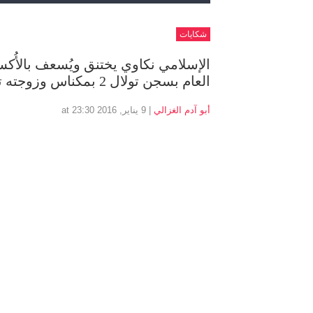
شكايات
الإسلامي نكاوي يختنق ويُسعف بالأ
العام بسجن تولال 2 بمكناس وزوجته تطالب بإنقاذه مما هو فيه وتقريبه منها بطنجة
أبو آدم الغزالي
| 9 يناير, 2016 at 23:30