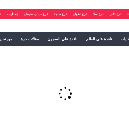
ء
فرع فاس
فرع سلا
فرع تطوان
فرع طنجة
فرع سيدي سليمان
إصدارات
ت
ايات
نافذة على العالم
نافذة على السجون
مقالات حرة
من نحن