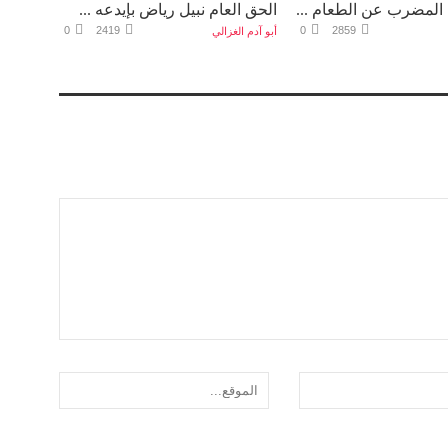
 المضرب عن الطعام ...
الحق العام نبيل رياض بإيدعه ...
0
2419
0
2859
أبو آدم الغزالي