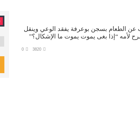
ت
 عن الطعام بسجن بوعرفة يفقد الوعي وينقل
رح لأمه “إذا بغى يموت يموت ما الإشكال؟”
تصن
0
3820