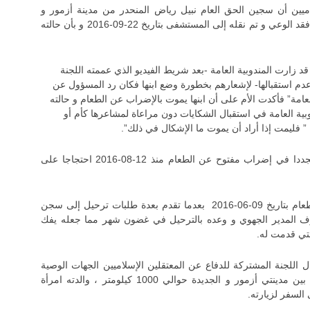
اميين أن سجين الحق العام نبيل رياض المنحدر من مدينة أزمور و
المضرب عن الطعام بسجن بوعرفة تحت رقم 9493 فقد الوعي و تم نقله إلى المستشفى بتاريخ 22-09-2016 و بأن حالته
 زارت المندوبية العامة -بعد شريط الفيديو الذي عممته اللجنة
م استقبالها- لإشعارهم بخطورة وضع ابنها فكان رد المسؤول عن
عامة” فأكدت الأم على أن ابنها يموت بالإضراب عن الطعام و حالته
ية العامة في استقبال الشكايات دون مراعاة لمشاعرها كأم أو
” فليمت إذا أراد أن يموت ما الإشكال في ذلك”.
و يذكر أن سجين الحق العام نبيل رياض قد دخل مجددا في إضراب مفتوح عن الطعام منذ 12-08-2016 احتجاجا على
هذا و قد سبق له أن دخل في إضراب مفتوح عن الطعام بتاريخ 09-06-2016 بعدما تقدم بعدة طلبات ترحيل إلى سجن
 المدير الجهوي و وعده بالترحيل في غضون شهر مما جعله يفك
لتي قدمت له.
اللجنة المشتركة للدفاع عن المعتقلين الإسلاميين الجهات الوصية
للاستجابة لطلب ترحيله خاصة أن المسافة الفاصلة بين مدينتي أزمور و الجديدة حوالي 1000 كيلومتر ، والدته امرأة
السفر لزيارته.