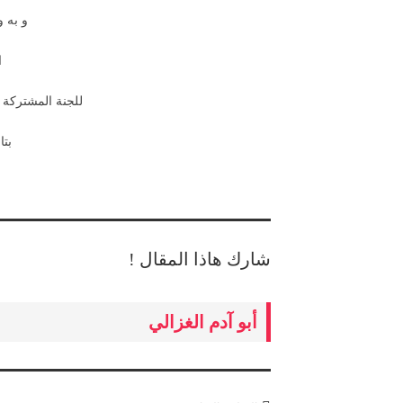
و به و
ا
للجنة المشتركة ل
بتاريخ
شارك هاذا المقال !
أبو آدم الغزالي