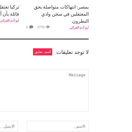
بمصر: انتهاكات متواصلة بحق
تركيا تعتق
المعتقلين في سجن وادي
قائلة بأن أ
النطرون
أبو آدم الغزالي
0
2770
أبو آدم الغزالي
لا توجد تعليقات
أضف تعليق