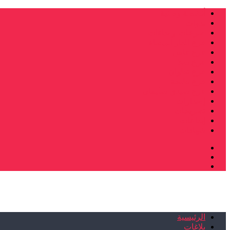
أنشطة وطنية
ندوات
صرخات و نداءات
فرع الدار البيضاء
فرع فاس
فرع سلا
فرع تطوان
فرع طنجة
فرع سيدي سليمان
إصدارات
تصريحات
إبداعات
شهادات
الرئيسية
بلاغات