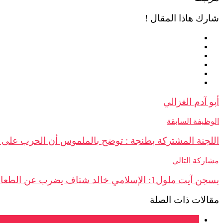
شارك هاذا المقال !
أبو آدم الغزالي
الوظيفة السابقة
اللجنة المشتركة بطنجة : توضح بالملموس أن الحرب على 
مشاركة التالي
بسجن آيت ملول1: الإسلامي خالد شتاف يضرب عن الطعام احتجاجا على وضعه الحقوقي وأسرته تناشد لإنقاذ حياته
مقالات ذات الصلة
شكايات