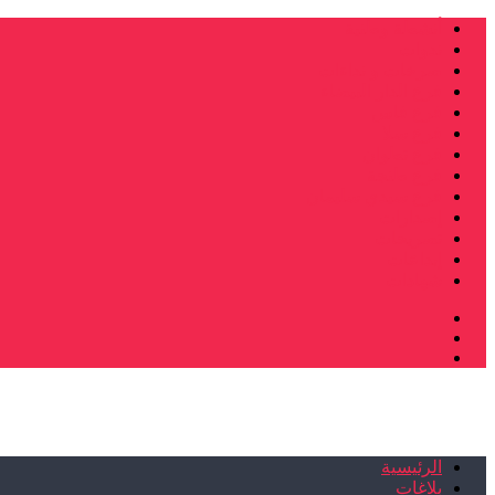
أنشطة وطنية
ندوات
صرخات و نداءات
فرع الدار البيضاء
فرع فاس
فرع سلا
فرع تطوان
فرع طنجة
فرع سيدي سليمان
إصدارات
تصريحات
إبداعات
شهادات
الرئيسية
بلاغات