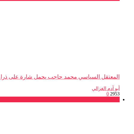
المعتقل السياسي محمد حاجب يحمل شارة على ذراعه 
أبو آدم الغزالي
0
2953
شكايات