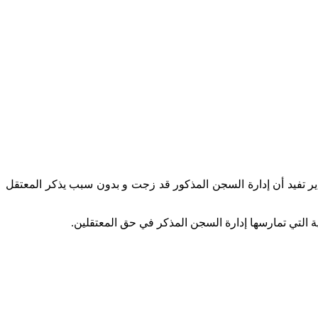
المشتركة للدفاع عن المعتقلين الإسلاميين بشكاية من أسرة المعتقل الإسلامي حسين أدردور القابع بسجن آيت ملول 1 بأكادير تفيد أن إدارة السجن المذكور قد زجت و بدون سبب يذكر المعتقل
ة التي تمارسها إدارة السجن المذكر في حق المعتقلين.