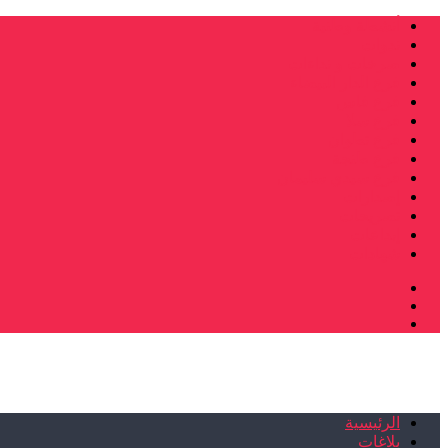
أنشطة وطنية
ندوات
صرخات و نداءات
فرع الدار البيضاء
فرع فاس
فرع سلا
فرع تطوان
فرع طنجة
فرع سيدي سليمان
إصدارات
تصريحات
إبداعات
شهادات
الرئيسية
بلاغات