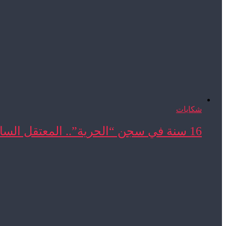
شكايات
16 سنة في سجن “الحرية”.. المعتقل السابق المحجوب ...