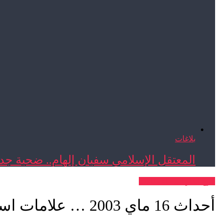
بلاغات
المعتقل الإسلامي سفيان إلهام.. ضحية جدي
فرع الدار البيضاء
مقالات
أحداث 16 ماي 2003 … علامات استفهام لضحاياها المنسيين