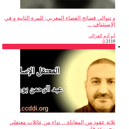
و تتوالى فضائح القضاء المغربي: للمرة الثانية و في
الإستئناف ...
أبو آدم الغزالي
0
2110
بلاغات
ثلاثة عقود من المعاناة… نداء من عائلات معتقلي
مجموعة فاس ...