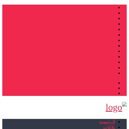
أنشطة وطنية
ندوات
صرخات و نداءات
فرع الدار البيضاء
فرع فاس
فرع سلا
فرع تطوان
فرع طنجة
فرع سيدي سليمان
إصدارات
تصريحات
إبداعات
شهادات
الرئيسية
بلاغات