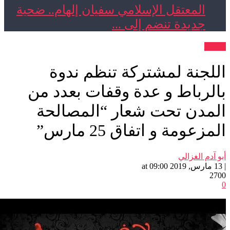
المعتقل الإسلامي سفيان إلهام.. ضحية
جديدة تنضم إلى ...
ت
جنة لمشتركة تنظم ندوة
رباط و عدة وقفات بعدد من
دن تحت شعار “المصالحة
عومة و اتفاق 25 مارس”
م الغزالي