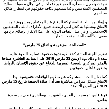
 بتفعيل مسطرة العفو عبر دفعات و في آجال معقولة لصالح
قلين الاسلاميين وكذا تمتيعهم بكافة حقوقهم في انتظار إطلاق
هم.
انا من اللجنة المشتركة للدفاع عن المعتقلين بمشروعية هذا
اق وتشبثها به كحل أدنى ارتضته جميع الأطراف لملف المعتقلين
اميين، و في ظل التفاف الدولة على هذا الإتفاق بإطلاق برنامج
ب”المصالحة” و تحت شعار
“المصالحة المزعومة و اتفاق 25 مارس”
 اللجنة المشتركة تنظيم
ندوة صحفية
لتسليط الضوء عليه
 و ذلك يوم
الإثنين 25 مارس 2019 على الساعة العاشرة صباحا
ر المركزي للعصبة المغربية للدفاع عن حقوق الإنسان بالرباط
 فاعلين حقوقيين.
علن اللجنة المشتركة عن تنظيمها
لوقفات تحسيسية
بهذا
اق بشكل متزامن
مباشرة بعد أداء صلاة الجمعة بتاريخ 15 مارس
في المدن التالية :
فاس :
مسجد أم القرى (الشهير بالبوطاهري) بحي بن سودة
.
نجة :
مسجد طارق ابن زياد بالحي الجديد كاسبرطا بطنجة.