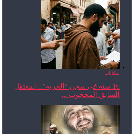
شكايات
16 سنة في سجن “الحرية”.. المعتقل
السابق المحجوب ...