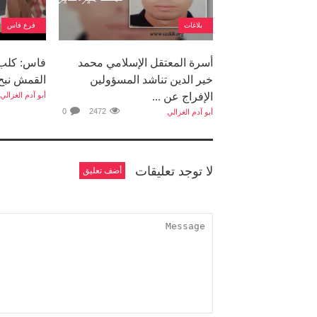
بلاغات
فرع فاس
أسرة المعتقل الإسلامي محمد
فاس: كلب ا
خير الدين تناشد المسؤولين
القمش نبح 
الإفراج عن ...
أبو آدم الغزالي
0
2472
أبو آدم الغزالي
لا توجد تعليقات
أضف تعليق