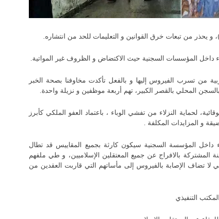
باء داخل المؤسسات السجنية حيث الاكتضاض و الظروف غير المواتية.
بية من تسرب الفيروس إليها و بالفعل تأكدت مخاوفنا بصحة الخبر
سجن المحلي بالقصر الكبير، تهم أربعة موظفين و نزيلة واحدة.
ائية، لحماية النزلاء من تفشي الوباء ، باعتماد العفو الملكي كأبرز
يقة و المزايدات المكلفة .
ء داخل المؤسسة السجنية سيكون كارثة بجميع المقاييس قد تطال
جنة المشتركة بالافراج عن جميع المعتقلين الإسلاميين، و طي ملفهم
ي لا تضاف الإصابة بالفيروس إلى مأساتهم التي قاربت العقدين من
لمكتب التنفيذي