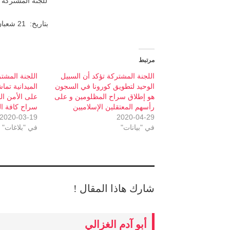
للجنة المشتركة ل
بتاريخ: 21 شعبان 1441 الموافق ل15-04-2020
مرتبط
اللجنة المشتركة تؤكد أن السبيل
اللجنة المشت
الوحيد لتطويق كورونا في السجون
الميدانية تما
هو إطلاق سراح المظلومين و على
على الأمن ال
رأسهم المعتقلين الإسلاميين
سراح كافة ال
2020-03-19
2020-04-29
في "بيانات"
في "بلاغات"
شارك هاذا المقال !
أبو آدم الغزالي