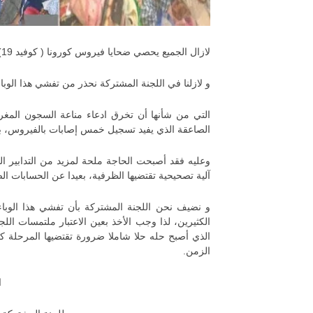
لازال الجميع يحصي ضحايا فيروس كورونا ( كوفيد 19)، و يحذر من تبعات خرق القوانين و التعليمات للحد من انتشاره.
و لازلنا في اللجنة المشتركة نحذر من تفشي هذا الو
التي من شأنها أن تخرق ادعاء مناعة السجون المغر
الصاعقة الذي يفيد تسجيل خمس إصابات بالفيروس، بال
وعليه فقد أصبحت الحاجة ملحة لمزيد من التدابير الوق
آلية تصحيحية تقتضيها الظرفية، بعيدا عن الحسابات الض
و نضيف نحن اللجنة المشتركة بأن تفشي هذا الوبا
الكثيرين، لذا وجب الأخذ بعين الاعتبار ملتمسات الل
الذي أصبح حله حلا شاملا ضرورة تقتضيها المرحلة ك
الزمن.
ا