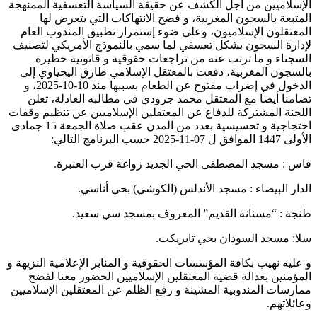
اميين من أجل الكشف عن حقيقة السياسة التعسفية الممنهجة
عة بالسجون المغربية، و فضح الانتهاكات التي يتعرض لها
قلون الإسلاميون، وعلى ضوء إستمرار تطبيق المندوب العام
ة السجون بشكل تعسفي لما سمي بالنموذج الأمريكي لتصنيف
اء و ما ترتب عنه من تراجعات حقوقية و قانونية خطيرة
ون المغربية، دفعت بالمعتقل الإسلامي طارق اليحياوي إلى
الدخول في إضراب مفتوح عن الطعام بسببها منذ 10-10-2025، و
ا أيضا مع المعتقل محمد جرودي في مطالبه العادلة، تعلن
ة المشتركة للدفاع عن المعتقلين الإسلاميين عن تنظيم وقفات
احتجاجية و تحسيسية بعدد من المدن عقب صلاة الجمعة 15 جمادى
رنامج التالي:
 مسجد المصطفى الحي الجديد زواغة قرب العنبرة.
 البيضاء : مسجد الأندلس (الكوشي) بحي أناسي.
: “مسنانة القديم” المعروف بمسجد سي سعيد.
مسجد السودان بحي تابريكت.
ه نهيب بكافة المؤسسات الحقوقية و المنابر الإعلامية النزيهة و
نين بعدالة قضية المعتقلين الإسلاميين الحضور معنا لفضح
ات المندوبية المشينة و رفع الظلم عن المعتقلين الإسلاميين
تهم.