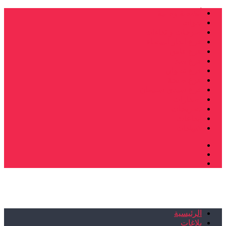
أنشطة وطنية
ندوات
صرخات و نداءات
فرع الدار البيضاء
فرع فاس
فرع سلا
فرع تطوان
فرع طنجة
فرع سيدي سليمان
إصدارات
تصريحات
إبداعات
شهادات
الرئيسية
بلاغات