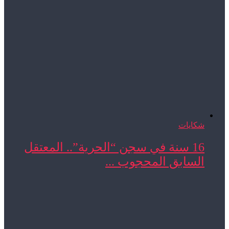
شكايات
16 سنة في سجن “الحرية”.. المعتقل
السابق المحجوب ...