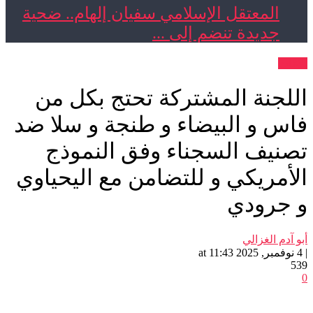
المعتقل الإسلامي سفيان إلهام.. ضحية
جديدة تنضم إلى ...
ت
جنة المشتركة تحتج بكل من
 و البيضاء و طنجة و سلا ضد
يف السجناء وفق النموذج
مريكي و للتضامن مع اليحياوي
جرودي
م الغزالي