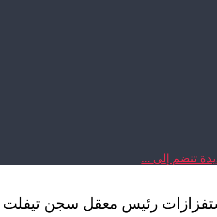
دة تنضم إلى ...
تفزازات رئيس معقل سجن تيفلت 