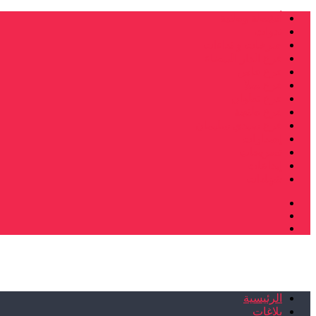
أنشطة وطنية
ندوات
صرخات و نداءات
فرع الدار البيضاء
فرع فاس
فرع سلا
فرع تطوان
فرع طنجة
فرع سيدي سليمان
إصدارات
تصريحات
إبداعات
شهادات
الرئيسية
بلاغات