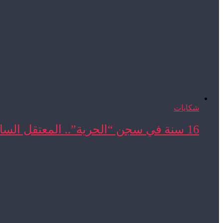
شكايات
16 سنة في سجن “الحرية”.. المعتقل السابق المحجوب ...