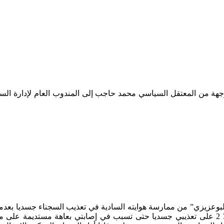
 موجهة من المعتقل السياسي محمد حاجب إلى المندوب العام لإدار
لبوعزيزي” من ممارسة هوايته السادية في تعذيب السجناء جسديا بعدما
الأول عن المؤسسة. هذا السجان الذي أشرف سنة 2011 بسجن سلا 2 على تعذيبي جسديا حتى تسبب في