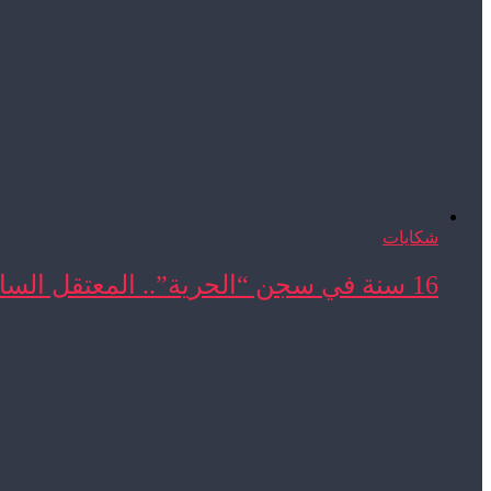
شكايات
16 سنة في سجن “الحرية”.. المعتقل السابق المحجوب ...