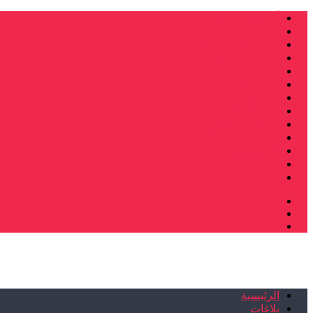
أنشطة وطنية
ندوات
صرخات و نداءات
فرع الدار البيضاء
فرع فاس
فرع سلا
فرع تطوان
فرع طنجة
فرع سيدي سليمان
إصدارات
تصريحات
إبداعات
شهادات
الرئيسية
بلاغات