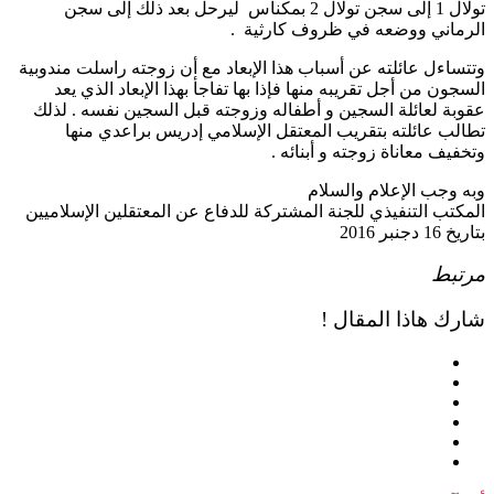
تولال 1 إلى سجن تولال 2 بمكناس ليرحل بعد ذلك إلى سجن
ماني ووضعه في ظروف كارثية .
ساءل عائلته عن أسباب هذا الإبعاد مع أن زوجته راسلت مندوبية
جون من أجل تقريبه منها فإذا بها تفاجأ بهذا الإبعاد الذي يعد
بة لعائلة السجين و أطفاله وزوجته قبل السجين نفسه . لذلك
لب عائلته بتقريب المعتقل الإسلامي إدريس براعدي منها
فيف معاناة زوجته و أبنائه .
 وجب الإعلام والسلام
كتب التنفيذي للجنة المشتركة للدفاع عن المعتقلين الإسلاميين
 دجنبر 2016
تبط
ك هاذا المقال !