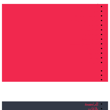
أنشطة وطنية
ندوات
صرخات و نداءات
فرع الدار البيضاء
فرع فاس
فرع سلا
فرع تطوان
فرع طنجة
فرع سيدي سليمان
إصدارات
تصريحات
إبداعات
شهادات
الرئيسية
بلاغات