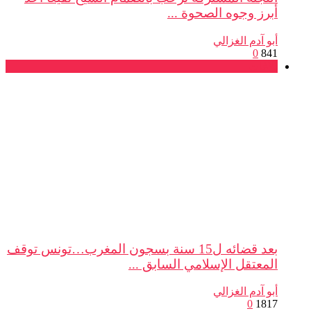
أبرز وجوه الصحوة ...
أبو آدم الغزالي
0
841
بلاغات
بعد قضائه ل15 سنة بسجون المغرب…تونس توقف
المعتقل الإسلامي السابق ...
أبو آدم الغزالي
0
1817