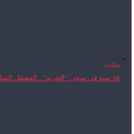
شكايات
16 سنة في سجن “الحرية”.. المعتقل السابق المحجوب ...