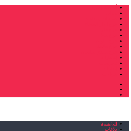
أنشطة وطنية
ندوات
صرخات و نداءات
فرع الدار البيضاء
فرع فاس
فرع سلا
فرع تطوان
فرع طنجة
فرع سيدي سليمان
إصدارات
تصريحات
إبداعات
شهادات
الرئيسية
بلاغات