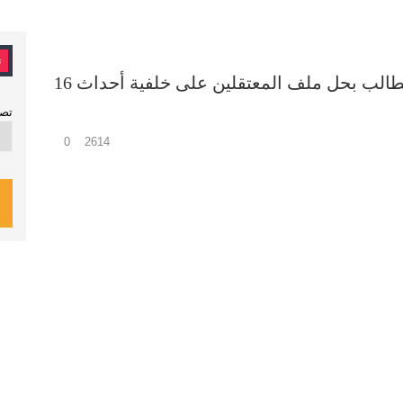
ت
أنوال بريس : “عبد الرحيم الغزالي : نطالب بحل ملف المعتقلين على خلفية أحداث 16
تصن
0
2614