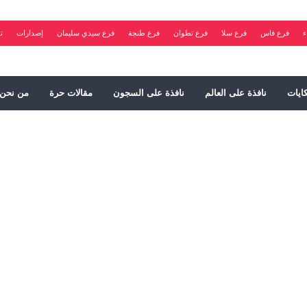
ء
فرع فاس
فرع سلا
فرع تطوان
فرع طنجة
فرع سيدي سليمان
إصدارات
ت
ايات
نافذة على العالم
نافذة على السجون
مقالات حرة
من نحن