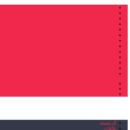
أنشطة وطنية
ندوات
صرخات و نداءات
فرع الدار البيضاء
فرع فاس
فرع سلا
فرع تطوان
فرع طنجة
فرع سيدي سليمان
إصدارات
تصريحات
إبداعات
شهادات
الرئيسية
بلاغات