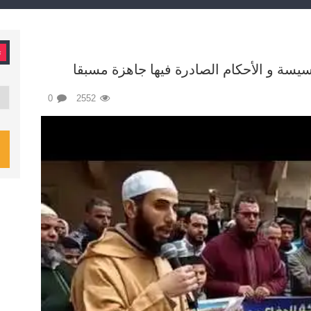
ت
سة و الأحكام الصادرة فيها جاهزة مسبقا
تصن
0
2552