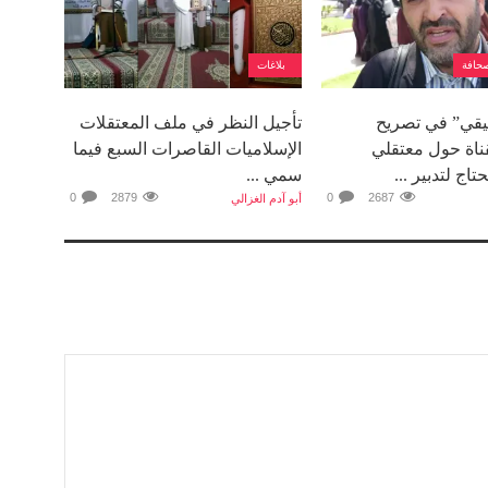
حافة
بلاغات
قي” في تصريح
تأجيل النظر في ملف المعتقلات
اة حول معتقلي
الإسلاميات القاصرات السبع فيما
تاج لتدبير ...
سمي ...
0
2879
0
2687
أبو آدم الغزالي