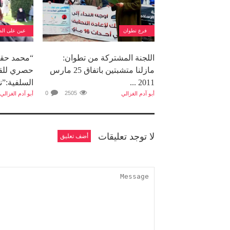
فرع تطوان
عين على الص
اللجنة المشتركة من تطوان:
“محمد حقي
مازلنا متشبتين باتفاق 25 مارس
حصري للقن
2011 ...
السلفية:”نح
0
2505
أبو آدم الغزالي
أبو آدم الغزالي
لا توجد تعليقات
أضف تعليق